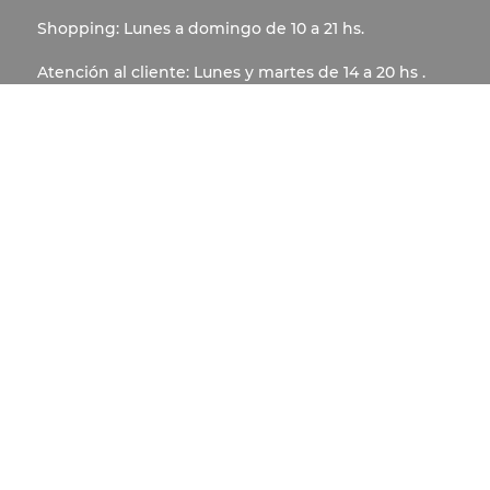
Shopping: Lunes a domingo de 10 a 21 hs.
Atención al cliente: Lunes y martes de 14 a 20 hs .
Miércoles a domingo de 9 a 21 hs
COLECTIVOS
REALIZAR UN DEPÓSITO
ABRIR UN COLECTIVO
VOLVER A NUESTRA WEB
VALE OBSEQUIO
LOCALES